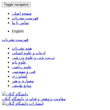
Toggle navigation
صفحه اصلی
فهرست نشریات
تماس با ما
English
فهرست نشریات
همه نشریات
ادبیات و علوم انسانی
تربیت بدنی و علوم ورزشی
علوم پایه
علوم ریاضی
فنی و مهندسی
کشاورزی
معماری و هنر
منابع طبیعی
معاونت پژوهش و فناوری دانشگاه گیلان