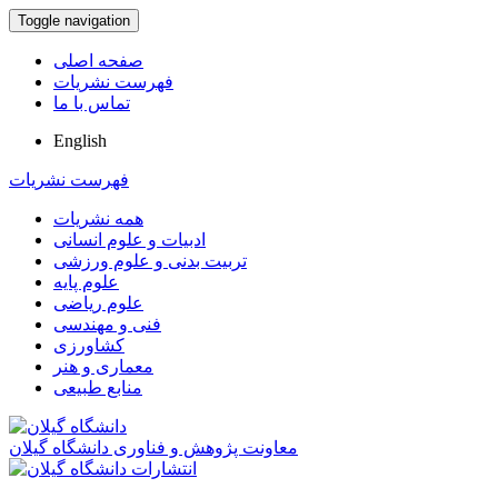
Toggle navigation
صفحه اصلی
فهرست نشریات
تماس با ما
English
فهرست نشریات
همه نشریات
ادبیات و علوم انسانی
تربیت بدنی و علوم ورزشی
علوم پایه
علوم ریاضی
فنی و مهندسی
کشاورزی
معماری و هنر
منابع طبیعی
معاونت پژوهش و فناوری دانشگاه گیلان