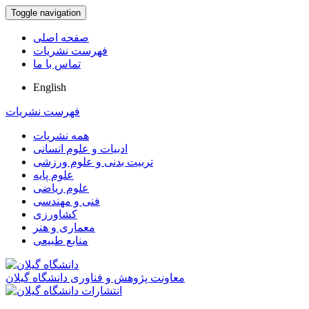
Toggle navigation
صفحه اصلی
فهرست نشریات
تماس با ما
English
فهرست نشریات
همه نشریات
ادبیات و علوم انسانی
تربیت بدنی و علوم ورزشی
علوم پایه
علوم ریاضی
فنی و مهندسی
کشاورزی
معماری و هنر
منابع طبیعی
معاونت پژوهش و فناوری دانشگاه گیلان