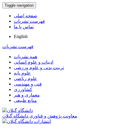
Toggle navigation
صفحه اصلی
فهرست نشریات
تماس با ما
English
فهرست نشریات
همه نشریات
ادبیات و علوم انسانی
تربیت بدنی و علوم ورزشی
علوم پایه
علوم ریاضی
فنی و مهندسی
کشاورزی
معماری و هنر
منابع طبیعی
معاونت پژوهش و فناوری دانشگاه گیلان