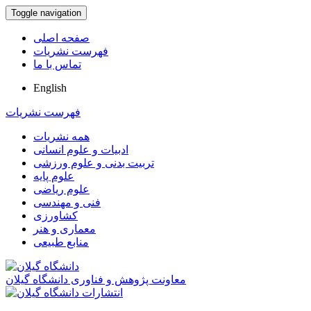
Toggle navigation
صفحه اصلی
فهرست نشریات
تماس با ما
English
فهرست نشریات
همه نشریات
ادبیات و علوم انسانی
تربیت بدنی و علوم ورزشی
علوم پایه
علوم ریاضی
فنی و مهندسی
کشاورزی
معماری و هنر
منابع طبیعی
معاونت پژوهش و فناوری دانشگاه گیلان