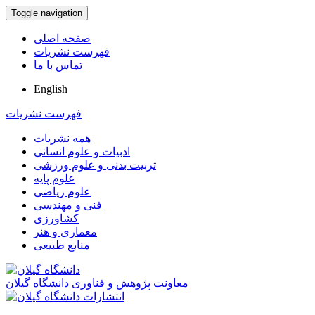
Toggle navigation
صفحه اصلی
فهرست نشریات
تماس با ما
English
فهرست نشریات
همه نشریات
ادبیات و علوم انسانی
تربیت بدنی و علوم ورزشی
علوم پایه
علوم ریاضی
فنی و مهندسی
کشاورزی
معماری و هنر
منابع طبیعی
معاونت پژوهش و فناوری دانشگاه گیلان