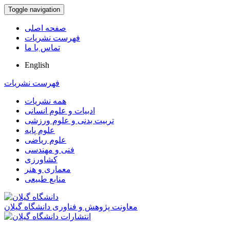
Toggle navigation
صفحه اصلی
فهرست نشریات
تماس با ما
English
فهرست نشریات
همه نشریات
ادبیات و علوم انسانی
تربیت بدنی و علوم ورزشی
علوم پایه
علوم ریاضی
فنی و مهندسی
کشاورزی
معماری و هنر
منابع طبیعی
معاونت پژوهش و فناوری دانشگاه گیلان