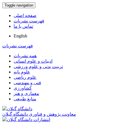
Toggle navigation
صفحه اصلی
فهرست نشریات
تماس با ما
English
فهرست نشریات
همه نشریات
ادبیات و علوم انسانی
تربیت بدنی و علوم ورزشی
علوم پایه
علوم ریاضی
فنی و مهندسی
کشاورزی
معماری و هنر
منابع طبیعی
معاونت پژوهش و فناوری دانشگاه گیلان