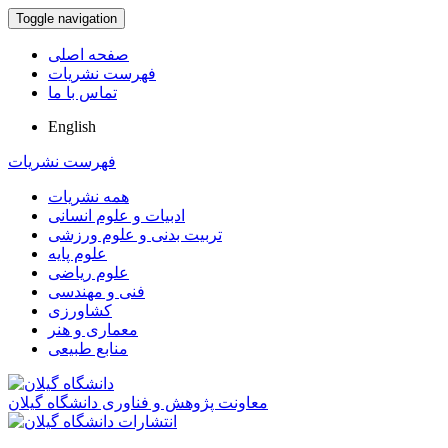
Toggle navigation
صفحه اصلی
فهرست نشریات
تماس با ما
English
فهرست نشریات
همه نشریات
ادبیات و علوم انسانی
تربیت بدنی و علوم ورزشی
علوم پایه
علوم ریاضی
فنی و مهندسی
کشاورزی
معماری و هنر
منابع طبیعی
معاونت پژوهش و فناوری دانشگاه گیلان