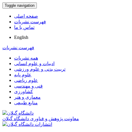
Toggle navigation
صفحه اصلی
فهرست نشریات
تماس با ما
English
فهرست نشریات
همه نشریات
ادبیات و علوم انسانی
تربیت بدنی و علوم ورزشی
علوم پایه
علوم ریاضی
فنی و مهندسی
کشاورزی
معماری و هنر
منابع طبیعی
معاونت پژوهش و فناوری دانشگاه گیلان