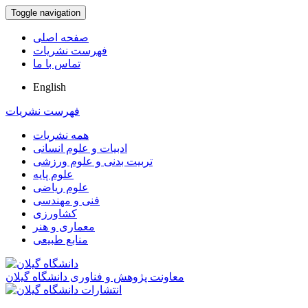
Toggle navigation
صفحه اصلی
فهرست نشریات
تماس با ما
English
فهرست نشریات
همه نشریات
ادبیات و علوم انسانی
تربیت بدنی و علوم ورزشی
علوم پایه
علوم ریاضی
فنی و مهندسی
کشاورزی
معماری و هنر
منابع طبیعی
معاونت پژوهش و فناوری دانشگاه گیلان