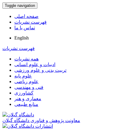
Toggle navigation
صفحه اصلی
فهرست نشریات
تماس با ما
English
فهرست نشریات
همه نشریات
ادبیات و علوم انسانی
تربیت بدنی و علوم ورزشی
علوم پایه
علوم ریاضی
فنی و مهندسی
کشاورزی
معماری و هنر
منابع طبیعی
معاونت پژوهش و فناوری دانشگاه گیلان