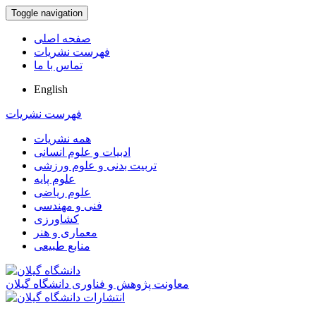
Toggle navigation
صفحه اصلی
فهرست نشریات
تماس با ما
English
فهرست نشریات
همه نشریات
ادبیات و علوم انسانی
تربیت بدنی و علوم ورزشی
علوم پایه
علوم ریاضی
فنی و مهندسی
کشاورزی
معماری و هنر
منابع طبیعی
معاونت پژوهش و فناوری دانشگاه گیلان