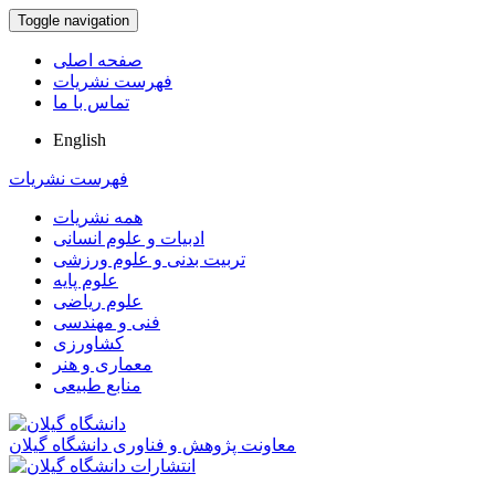
Toggle navigation
صفحه اصلی
فهرست نشریات
تماس با ما
English
فهرست نشریات
همه نشریات
ادبیات و علوم انسانی
تربیت بدنی و علوم ورزشی
علوم پایه
علوم ریاضی
فنی و مهندسی
کشاورزی
معماری و هنر
منابع طبیعی
معاونت پژوهش و فناوری دانشگاه گیلان