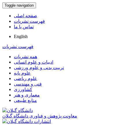
Toggle navigation
صفحه اصلی
فهرست نشریات
تماس با ما
English
فهرست نشریات
همه نشریات
ادبیات و علوم انسانی
تربیت بدنی و علوم ورزشی
علوم پایه
علوم ریاضی
فنی و مهندسی
کشاورزی
معماری و هنر
منابع طبیعی
معاونت پژوهش و فناوری دانشگاه گیلان