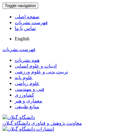
Toggle navigation
صفحه اصلی
فهرست نشریات
تماس با ما
English
فهرست نشریات
همه نشریات
ادبیات و علوم انسانی
تربیت بدنی و علوم ورزشی
علوم پایه
علوم ریاضی
فنی و مهندسی
کشاورزی
معماری و هنر
منابع طبیعی
معاونت پژوهش و فناوری دانشگاه گیلان