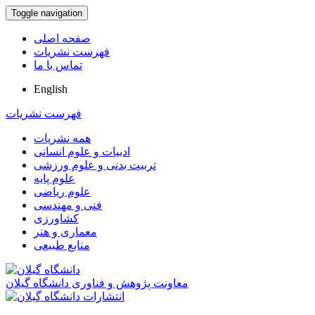
Toggle navigation
صفحه اصلی
فهرست نشریات
تماس با ما
English
فهرست نشریات
همه نشریات
ادبیات و علوم انسانی
تربیت بدنی و علوم ورزشی
علوم پایه
علوم ریاضی
فنی و مهندسی
کشاورزی
معماری و هنر
منابع طبیعی
معاونت پژوهش و فناوری دانشگاه گیلان