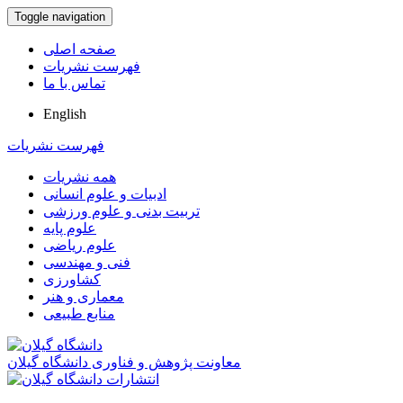
Toggle navigation
صفحه اصلی
فهرست نشریات
تماس با ما
English
فهرست نشریات
همه نشریات
ادبیات و علوم انسانی
تربیت بدنی و علوم ورزشی
علوم پایه
علوم ریاضی
فنی و مهندسی
کشاورزی
معماری و هنر
منابع طبیعی
معاونت پژوهش و فناوری دانشگاه گیلان