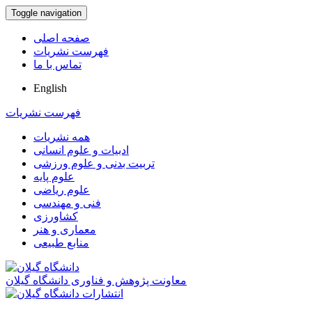
Toggle navigation
صفحه اصلی
فهرست نشریات
تماس با ما
English
فهرست نشریات
همه نشریات
ادبیات و علوم انسانی
تربیت بدنی و علوم ورزشی
علوم پایه
علوم ریاضی
فنی و مهندسی
کشاورزی
معماری و هنر
منابع طبیعی
معاونت پژوهش و فناوری دانشگاه گیلان