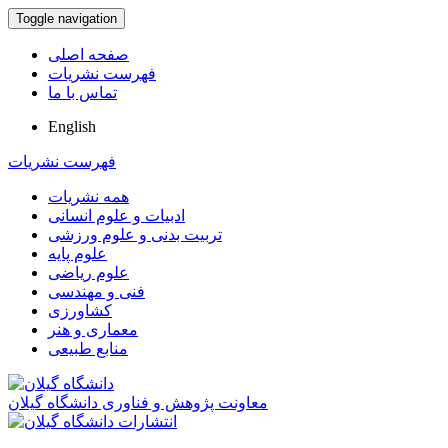
Toggle navigation
صفحه اصلی
فهرست نشریات
تماس با ما
English
فهرست نشریات
همه نشریات
ادبیات و علوم انسانی
تربیت بدنی و علوم ورزشی
علوم پایه
علوم ریاضی
فنی و مهندسی
کشاورزی
معماری و هنر
منابع طبیعی
معاونت پژوهش و فناوری دانشگاه گیلان