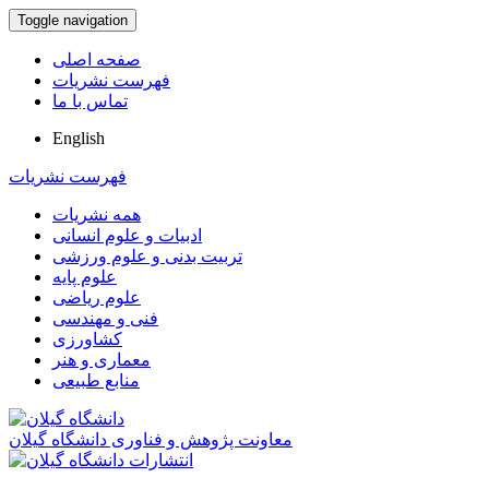
Toggle navigation
صفحه اصلی
فهرست نشریات
تماس با ما
English
فهرست نشریات
همه نشریات
ادبیات و علوم انسانی
تربیت بدنی و علوم ورزشی
علوم پایه
علوم ریاضی
فنی و مهندسی
کشاورزی
معماری و هنر
منابع طبیعی
معاونت پژوهش و فناوری دانشگاه گیلان