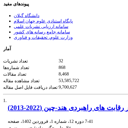
پیوندهای مفید
دانشگاه گیلان
پایگاه استنادی علوم جهان اسلام
سامانه ارزیابی نشریات علمی
سامانه جامع رسانه های کشور
وزارت علوم، تحقیقات و فناوری
آمار
32
تعداد نشریات
868
تعداد شماره‌ها
8,468
تعداد مقالات
53,585,722
تعداد مشاهده مقاله
9,700,627
تعداد دریافت فایل اصل مقاله
1.
ابت های راهبردی هند-چین (2022-2013)
7-41
دوره 12، شماره 1، فروردین 1402، صفحه
غلامعلی چگنی زاده؛ حسین رضوی