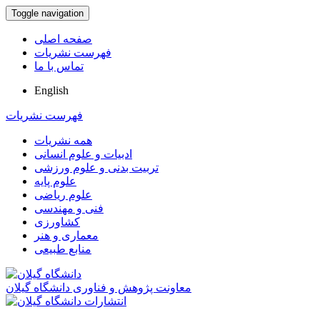
Toggle navigation
صفحه اصلی
فهرست نشریات
تماس با ما
English
فهرست نشریات
همه نشریات
ادبیات و علوم انسانی
تربیت بدنی و علوم ورزشی
علوم پایه
علوم ریاضی
فنی و مهندسی
کشاورزی
معماری و هنر
منابع طبیعی
معاونت پژوهش و فناوری دانشگاه گیلان