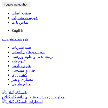
Toggle navigation
صفحه اصلی
فهرست نشریات
تماس با ما
English
فهرست نشریات
همه نشریات
ادبیات و علوم انسانی
تربیت بدنی و علوم ورزشی
علوم پایه
علوم ریاضی
فنی و مهندسی
کشاورزی
معماری و هنر
منابع طبیعی
معاونت پژوهش و فناوری دانشگاه گیلان