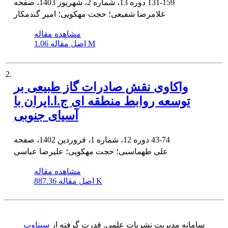
131-159
دوره 13، شماره 2، شهریور 1403، صفحه
غلامرضا شفیعی؛ حجت مهکویی؛ امیر گندمکار
مشاهده مقاله
1.06 M
اصل مقاله
2.
واکاوی نقش صادرات گاز طبیعی بر
توسعه روابط منطقه ای ج.ا.ایران با
آسیای جنوبی
43-74
دوره 12، شماره 1، فروردین 1402، صفحه
علی طهماسبی؛ حجت مهکویی؛ علیرضا عباسی
مشاهده مقاله
887.36 K
اصل مقاله
سامانه مدیریت نشریات علمی.
قدرت گرفته از
سیناوب