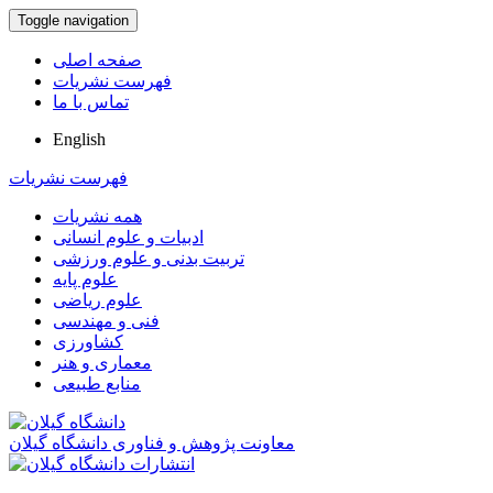
Toggle navigation
صفحه اصلی
فهرست نشریات
تماس با ما
English
فهرست نشریات
همه نشریات
ادبیات و علوم انسانی
تربیت بدنی و علوم ورزشی
علوم پایه
علوم ریاضی
فنی و مهندسی
کشاورزی
معماری و هنر
منابع طبیعی
معاونت پژوهش و فناوری دانشگاه گیلان