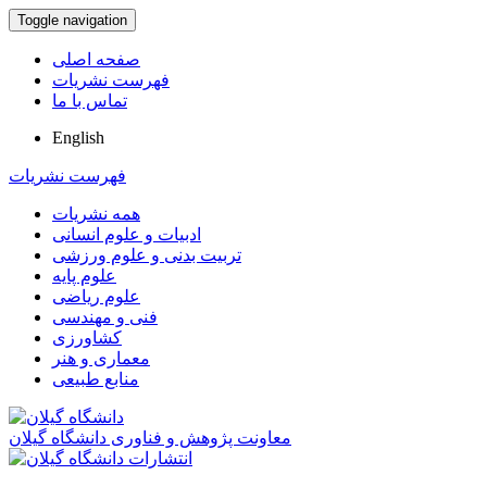
Toggle navigation
صفحه اصلی
فهرست نشریات
تماس با ما
English
فهرست نشریات
همه نشریات
ادبیات و علوم انسانی
تربیت بدنی و علوم ورزشی
علوم پایه
علوم ریاضی
فنی و مهندسی
کشاورزی
معماری و هنر
منابع طبیعی
معاونت پژوهش و فناوری دانشگاه گیلان