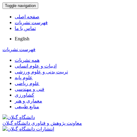
Toggle navigation
صفحه اصلی
فهرست نشریات
تماس با ما
English
فهرست نشریات
همه نشریات
ادبیات و علوم انسانی
تربیت بدنی و علوم ورزشی
علوم پایه
علوم ریاضی
فنی و مهندسی
کشاورزی
معماری و هنر
منابع طبیعی
معاونت پژوهش و فناوری دانشگاه گیلان