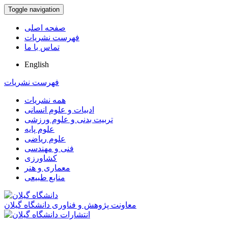
Toggle navigation
صفحه اصلی
فهرست نشریات
تماس با ما
English
فهرست نشریات
همه نشریات
ادبیات و علوم انسانی
تربیت بدنی و علوم ورزشی
علوم پایه
علوم ریاضی
فنی و مهندسی
کشاورزی
معماری و هنر
منابع طبیعی
معاونت پژوهش و فناوری دانشگاه گیلان