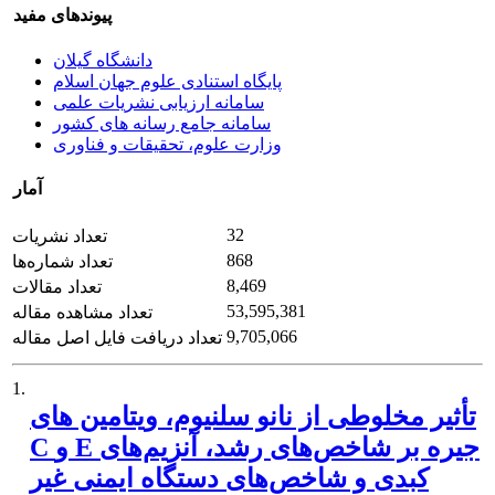
پیوندهای مفید
دانشگاه گیلان
پایگاه استنادی علوم جهان اسلام
سامانه ارزیابی نشریات علمی
سامانه جامع رسانه های کشور
وزارت علوم، تحقیقات و فناوری
آمار
32
تعداد نشریات
868
تعداد شماره‌ها
8,469
تعداد مقالات
53,595,381
تعداد مشاهده مقاله
9,705,066
تعداد دریافت فایل اصل مقاله
1.
تأثیر مخلوطی از نانو سلنیوم، ویتامین های
C و E جیره بر شاخص‌های رشد، آنزیم‌های
کبدی و شاخص‌های دستگاه ایمنی غیر