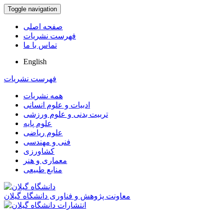
Toggle navigation
صفحه اصلی
فهرست نشریات
تماس با ما
English
فهرست نشریات
همه نشریات
ادبیات و علوم انسانی
تربیت بدنی و علوم ورزشی
علوم پایه
علوم ریاضی
فنی و مهندسی
کشاورزی
معماری و هنر
منابع طبیعی
معاونت پژوهش و فناوری دانشگاه گیلان