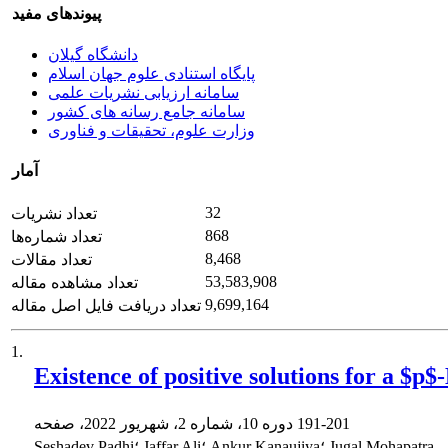
پیوندهای مفید
دانشگاه گیلان
پایگاه استنادی علوم جهان اسلام
سامانه ارزیابی نشریات علمی
سامانه جامع رسانه های کشور
وزارت علوم، تحقیقات و فناوری
آمار
32
تعداد نشریات
868
تعداد شماره‌ها
8,468
تعداد مقالات
53,583,908
تعداد مشاهده مقاله
9,699,164
تعداد دریافت فایل اصل مقاله
1.
Existence of positive solutions for a $p
191-201
دوره 10، شماره 2، شهریور 2022، صفحه
Seshadev Padhi؛ Jaffar Ali؛ Ankur Kanaujiya؛ Jugal Mohapatra