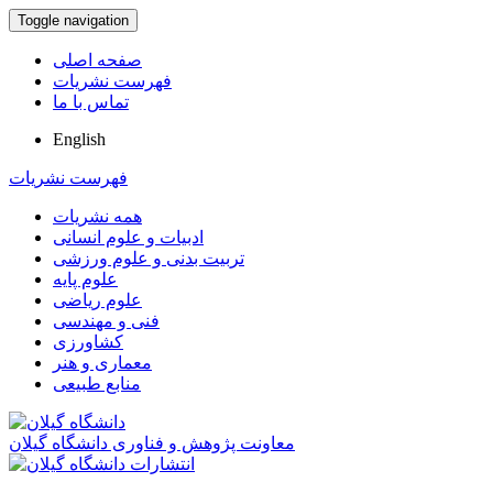
Toggle navigation
صفحه اصلی
فهرست نشریات
تماس با ما
English
فهرست نشریات
همه نشریات
ادبیات و علوم انسانی
تربیت بدنی و علوم ورزشی
علوم پایه
علوم ریاضی
فنی و مهندسی
کشاورزی
معماری و هنر
منابع طبیعی
معاونت پژوهش و فناوری دانشگاه گیلان