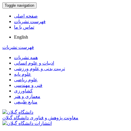
Toggle navigation
صفحه اصلی
فهرست نشریات
تماس با ما
English
فهرست نشریات
همه نشریات
ادبیات و علوم انسانی
تربیت بدنی و علوم ورزشی
علوم پایه
علوم ریاضی
فنی و مهندسی
کشاورزی
معماری و هنر
منابع طبیعی
معاونت پژوهش و فناوری دانشگاه گیلان