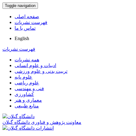
Toggle navigation
صفحه اصلی
فهرست نشریات
تماس با ما
English
فهرست نشریات
همه نشریات
ادبیات و علوم انسانی
تربیت بدنی و علوم ورزشی
علوم پایه
علوم ریاضی
فنی و مهندسی
کشاورزی
معماری و هنر
منابع طبیعی
معاونت پژوهش و فناوری دانشگاه گیلان