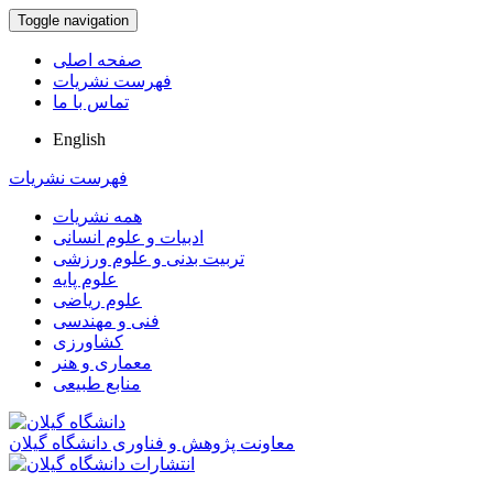
Toggle navigation
صفحه اصلی
فهرست نشریات
تماس با ما
English
فهرست نشریات
همه نشریات
ادبیات و علوم انسانی
تربیت بدنی و علوم ورزشی
علوم پایه
علوم ریاضی
فنی و مهندسی
کشاورزی
معماری و هنر
منابع طبیعی
معاونت پژوهش و فناوری دانشگاه گیلان