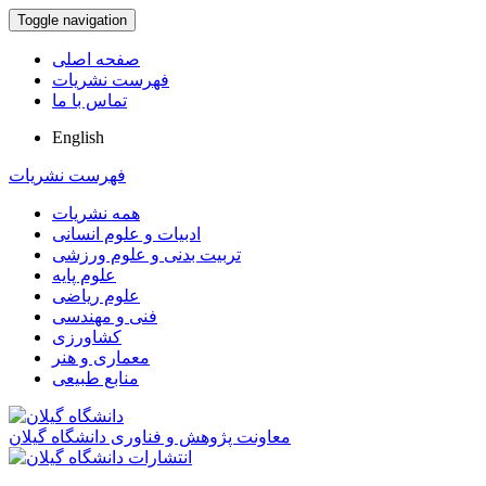
Toggle navigation
صفحه اصلی
فهرست نشریات
تماس با ما
English
فهرست نشریات
همه نشریات
ادبیات و علوم انسانی
تربیت بدنی و علوم ورزشی
علوم پایه
علوم ریاضی
فنی و مهندسی
کشاورزی
معماری و هنر
منابع طبیعی
معاونت پژوهش و فناوری دانشگاه گیلان