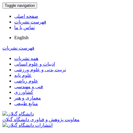
Toggle navigation
صفحه اصلی
فهرست نشریات
تماس با ما
English
فهرست نشریات
همه نشریات
ادبیات و علوم انسانی
تربیت بدنی و علوم ورزشی
علوم پایه
علوم ریاضی
فنی و مهندسی
کشاورزی
معماری و هنر
منابع طبیعی
معاونت پژوهش و فناوری دانشگاه گیلان