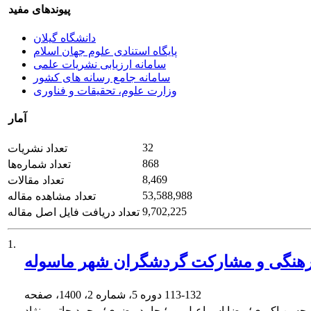
پیوندهای مفید
دانشگاه گیلان
پایگاه استنادی علوم جهان اسلام
سامانه ارزیابی نشریات علمی
سامانه جامع رسانه های کشور
وزارت علوم، تحقیقات و فناوری
آمار
32
تعداد نشریات
868
تعداد شماره‌ها
8,469
تعداد مقالات
53,588,988
تعداد مشاهده مقاله
9,702,225
تعداد دریافت فایل اصل مقاله
1.
ط فرهنگی و مشارکت گردشگران شهر ماسوله
113-132
دوره 5، شماره 2، 1400، صفحه
حسن اکبری؛ رضا اسماعیل پور؛ حامد رضوی؛ محمد حاتمی نژاد