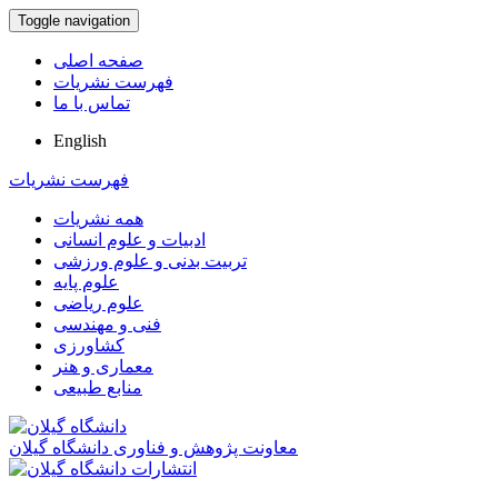
Toggle navigation
صفحه اصلی
فهرست نشریات
تماس با ما
English
فهرست نشریات
همه نشریات
ادبیات و علوم انسانی
تربیت بدنی و علوم ورزشی
علوم پایه
علوم ریاضی
فنی و مهندسی
کشاورزی
معماری و هنر
منابع طبیعی
معاونت پژوهش و فناوری دانشگاه گیلان