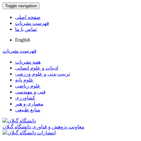
Toggle navigation
صفحه اصلی
فهرست نشریات
تماس با ما
English
فهرست نشریات
همه نشریات
ادبیات و علوم انسانی
تربیت بدنی و علوم ورزشی
علوم پایه
علوم ریاضی
فنی و مهندسی
کشاورزی
معماری و هنر
منابع طبیعی
معاونت پژوهش و فناوری دانشگاه گیلان