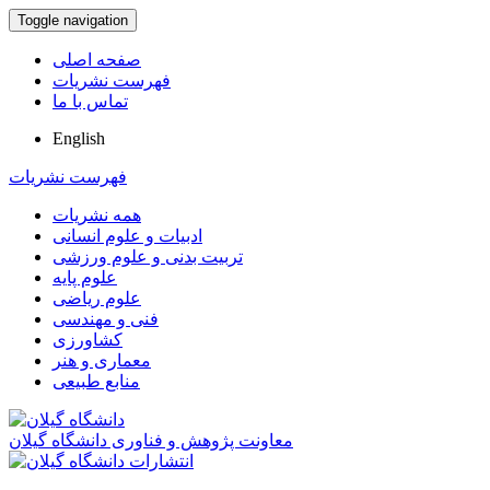
Toggle navigation
صفحه اصلی
فهرست نشریات
تماس با ما
English
فهرست نشریات
همه نشریات
ادبیات و علوم انسانی
تربیت بدنی و علوم ورزشی
علوم پایه
علوم ریاضی
فنی و مهندسی
کشاورزی
معماری و هنر
منابع طبیعی
معاونت پژوهش و فناوری دانشگاه گیلان