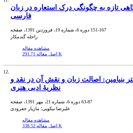
اهی تازه به چگونگی درک استعاره در زبان
فارسی
151-167
دوره 6، شماره 19، فروردین 1391، صفحه
راحله گندمکار
مشاهده مقاله
291.71 K
اصل مقاله
12.
تر بنیامین: اصالت زبان و نقش آن در نقد و
نظریۀ ادبی هنری
63-87
دوره 6، شماره 21، مهر 1391، صفحه
علیرضا نیکویی؛ مازیار جفرودی
مشاهده مقاله
338.52 K
اصل مقاله