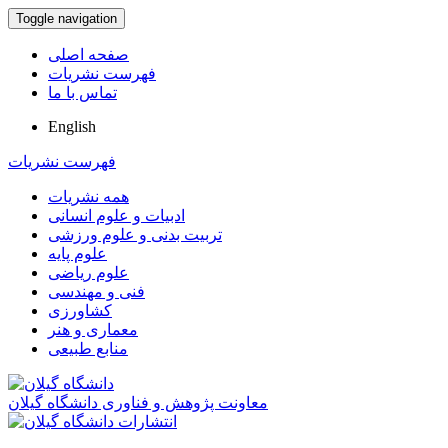
Toggle navigation
صفحه اصلی
فهرست نشریات
تماس با ما
English
فهرست نشریات
همه نشریات
ادبیات و علوم انسانی
تربیت بدنی و علوم ورزشی
علوم پایه
علوم ریاضی
فنی و مهندسی
کشاورزی
معماری و هنر
منابع طبیعی
معاونت پژوهش و فناوری دانشگاه گیلان