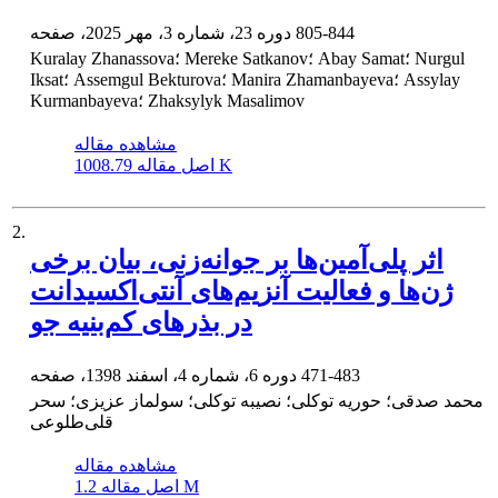
805-844
دوره 23، شماره 3، مهر 2025، صفحه
Kuralay Zhanassova؛ Mereke Satkanov؛ Abay Samat؛ Nurgul
Iksat؛ Assemgul Bekturova؛ Manira Zhamanbayeva؛ Assylay
Kurmanbayeva؛ Zhaksylyk Masalimov
مشاهده مقاله
1008.79 K
اصل مقاله
2.
اثر پلی‌آمین‌ها بر جوانه‌زنی، بیان برخی
ژن‌ها و فعالیت آنزیم‌های آنتی‌اکسیدانت
در بذرهای کم‌بنیه جو
471-483
دوره 6، شماره 4، اسفند 1398، صفحه
محمد صدقی؛ حوریه توکلی؛ نصیبه توکلی؛ سولماز عزیزی؛ سحر
قلی‌طلوعی
مشاهده مقاله
1.2 M
اصل مقاله