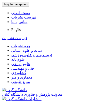
Toggle navigation
صفحه اصلی
فهرست نشریات
تماس با ما
English
فهرست نشریات
همه نشریات
ادبیات و علوم انسانی
تربیت بدنی و علوم ورزشی
علوم پایه
علوم ریاضی
فنی و مهندسی
کشاورزی
معماری و هنر
منابع طبیعی
معاونت پژوهش و فناوری دانشگاه گیلان