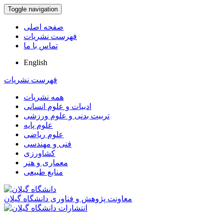
Toggle navigation
صفحه اصلی
فهرست نشریات
تماس با ما
English
فهرست نشریات
همه نشریات
ادبیات و علوم انسانی
تربیت بدنی و علوم ورزشی
علوم پایه
علوم ریاضی
فنی و مهندسی
کشاورزی
معماری و هنر
منابع طبیعی
معاونت پژوهش و فناوری دانشگاه گیلان