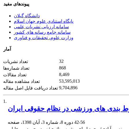
پیوندهای مفید
دانشگاه گیلان
پایگاه استنادی علوم جهان اسلام
سامانه ارزیابی نشریات علمی
سامانه جامع رسانه های کشور
وزارت علوم، تحقیقات و فناوری
آمار
32
تعداد نشریات
868
تعداد شماره‌ها
8,469
تعداد مقالات
53,595,013
تعداد مشاهده مقاله
9,704,896
تعداد دریافت فایل اصل مقاله
1.
ط بندی های ورزشی در نظام حقوقی ایران
42-56
دوره 8، شماره 3، آبان 1398، صفحه
 منصور آبادی؛ محمد ابراهیم شمس ناتری؛ سید محمود میرخلیلی