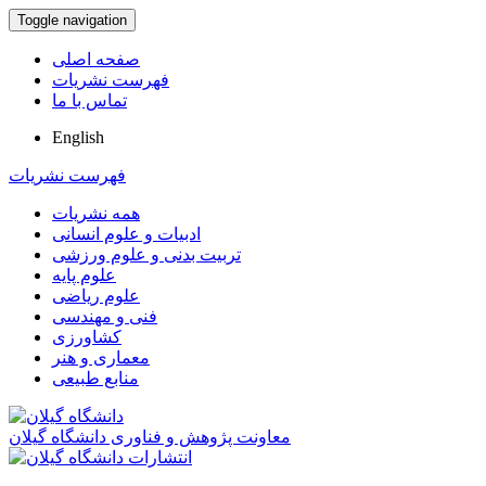
Toggle navigation
صفحه اصلی
فهرست نشریات
تماس با ما
English
فهرست نشریات
همه نشریات
ادبیات و علوم انسانی
تربیت بدنی و علوم ورزشی
علوم پایه
علوم ریاضی
فنی و مهندسی
کشاورزی
معماری و هنر
منابع طبیعی
معاونت پژوهش و فناوری دانشگاه گیلان