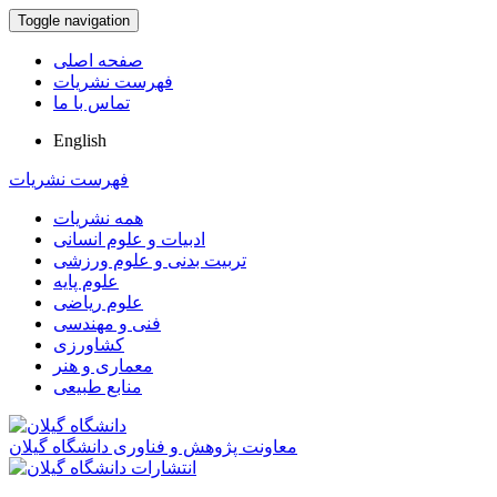
Toggle navigation
صفحه اصلی
فهرست نشریات
تماس با ما
English
فهرست نشریات
همه نشریات
ادبیات و علوم انسانی
تربیت بدنی و علوم ورزشی
علوم پایه
علوم ریاضی
فنی و مهندسی
کشاورزی
معماری و هنر
منابع طبیعی
معاونت پژوهش و فناوری دانشگاه گیلان