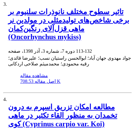
3.
تاثیر سطوح مختلف نانوذرات سلنیوم بر
برخی شاخص‌های تولیدمثلی در مولدین نر
ماهی قزل‌آلای رنگین‌کمان
(Oncorhynchus mykiss)
113-132
دوره 7، شماره 3، آذر 1398، صفحه
جواد مهدوی جهان آباد؛ ابوالحسن راستیان نسب؛ علیرضا قائدی؛
رقیه محمودی؛ محمدمیثم صلاحی اردکانی
مشاهده مقاله
708.53 K
اصل مقاله
4.
مطالعه امکان تزریق اسپرم به درون
تخمدان به منظور القاء تکثیر در ماهی
کوی (Cyprinus carpio var. Koi)