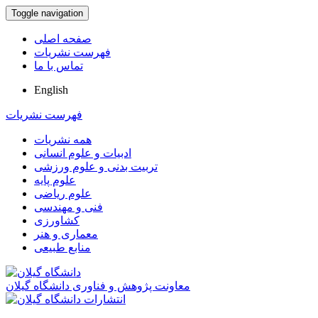
Toggle navigation
صفحه اصلی
فهرست نشریات
تماس با ما
English
فهرست نشریات
همه نشریات
ادبیات و علوم انسانی
تربیت بدنی و علوم ورزشی
علوم پایه
علوم ریاضی
فنی و مهندسی
کشاورزی
معماری و هنر
منابع طبیعی
معاونت پژوهش و فناوری دانشگاه گیلان