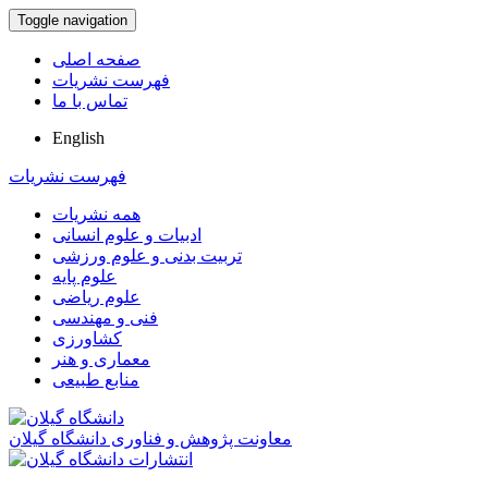
Toggle navigation
صفحه اصلی
فهرست نشریات
تماس با ما
English
فهرست نشریات
همه نشریات
ادبیات و علوم انسانی
تربیت بدنی و علوم ورزشی
علوم پایه
علوم ریاضی
فنی و مهندسی
کشاورزی
معماری و هنر
منابع طبیعی
معاونت پژوهش و فناوری دانشگاه گیلان