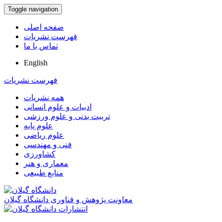
Toggle navigation
صفحه اصلی
فهرست نشریات
تماس با ما
English
فهرست نشریات
همه نشریات
ادبیات و علوم انسانی
تربیت بدنی و علوم ورزشی
علوم پایه
علوم ریاضی
فنی و مهندسی
کشاورزی
معماری و هنر
منابع طبیعی
معاونت پژوهش و فناوری دانشگاه گیلان