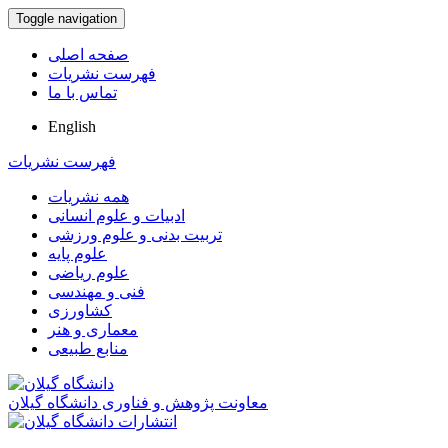
Toggle navigation
صفحه اصلی
فهرست نشریات
تماس با ما
English
فهرست نشریات
همه نشریات
ادبیات و علوم انسانی
تربیت بدنی و علوم ورزشی
علوم پایه
علوم ریاضی
فنی و مهندسی
کشاورزی
معماری و هنر
منابع طبیعی
معاونت پژوهش و فناوری دانشگاه گیلان