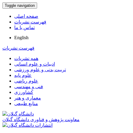
Toggle navigation
صفحه اصلی
فهرست نشریات
تماس با ما
English
فهرست نشریات
همه نشریات
ادبیات و علوم انسانی
تربیت بدنی و علوم ورزشی
علوم پایه
علوم ریاضی
فنی و مهندسی
کشاورزی
معماری و هنر
منابع طبیعی
معاونت پژوهش و فناوری دانشگاه گیلان