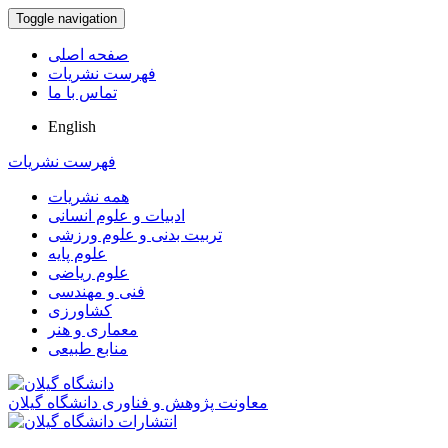
Toggle navigation
صفحه اصلی
فهرست نشریات
تماس با ما
English
فهرست نشریات
همه نشریات
ادبیات و علوم انسانی
تربیت بدنی و علوم ورزشی
علوم پایه
علوم ریاضی
فنی و مهندسی
کشاورزی
معماری و هنر
منابع طبیعی
معاونت پژوهش و فناوری دانشگاه گیلان