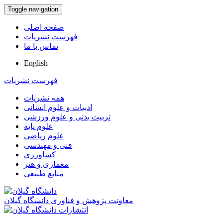
Toggle navigation
صفحه اصلی
فهرست نشریات
تماس با ما
English
فهرست نشریات
همه نشریات
ادبیات و علوم انسانی
تربیت بدنی و علوم ورزشی
علوم پایه
علوم ریاضی
فنی و مهندسی
کشاورزی
معماری و هنر
منابع طبیعی
معاونت پژوهش و فناوری دانشگاه گیلان