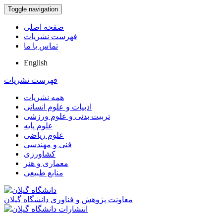
Toggle navigation
صفحه اصلی
فهرست نشریات
تماس با ما
English
فهرست نشریات
همه نشریات
ادبیات و علوم انسانی
تربیت بدنی و علوم ورزشی
علوم پایه
علوم ریاضی
فنی و مهندسی
کشاورزی
معماری و هنر
منابع طبیعی
معاونت پژوهش و فناوری دانشگاه گیلان